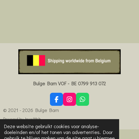
Bulge Barn VOF - BE 0799 913 072
F
I
W
a
n
h
© 2021 - 2026 Bulge Barn
c
s
a
e
t
t
Powered by
JouwWeb
b
a
s
Deze website gebruikt cookies voor analyse-
o
g
A
doeleinden en/of het tonen van advertenties. Door
o
r
p
gebruik te blijven maken van de site gaat u hiermee