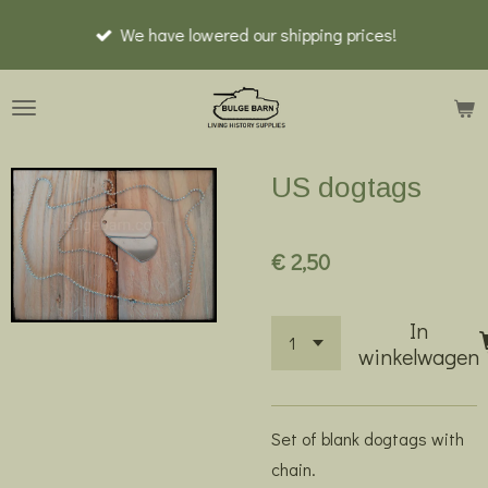
Ga
We have lowered our shipping prices!
direct
naar
de
hoofdinhoud
US dogtags
€ 2,50
In
winkelwagen
Set of blank dogtags with
chain.